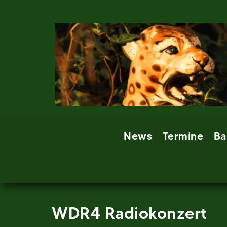
Skip
to
content
News
Termine
Ba
WDR4 Radiokonzert