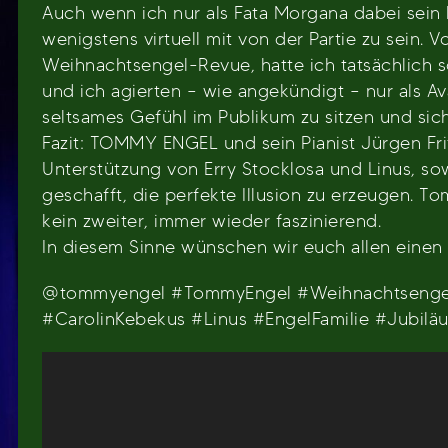
Auch wenn ich nur als Fata Morgana dabei sein k
wenigstens virtuell mit von der Partie zu sein. V
Weihnachtsengel-Revue, hatte ich tatsächlich 
und ich agierten – wie angekündigt – nur als Av
seltsames Gefühl im Publikum zu sitzen und sich
Fazit: TOMMY ENGEL und sein Pianist Jürgen Frit
Unterstützung von Erry Stocklosa und Linus, so
geschafft, die perfekte Illusion zu erzeugen. T
kein zweiter, immer wieder faszinierend.
In diesem Sinne wünschen wir euch allen eine
@tommyengel #TommyEngel #Weihnachtsengel #
#CarolinKebekus #Linus #EngelFamilie #Jubil
Video-
Player