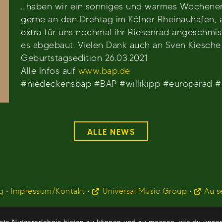
…haben wir ein sonniges und warmes Wochenend
gerne an den Drehtag im Kölner Rheinauhafen, 
extra für uns nochmal ihr Riesenrad angeschmis
es abgebaut. Vielen Dank auch an Sven Kiesche
Geburtstagsedition 26.03.2021
Alle Infos auf
www.bap.de
#niedeckensbap #BAP #willikipp #europarad 
ALLE NEWS
g
•
Impressum/Kontakt
•
Universal Music Group
•
Au s
te Nutzererlebnis bieten zu können und zu messen, wie du unser