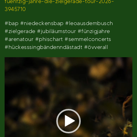
fuenfzig-jahre-die-zielgerade-tour-2026-
3945710
#bap #niedeckensbap #leoausdembusch
#zielgerade #jubiläumstour #fünzigjahre
#arenatour #phischart #semmelconcerts
#hückesssingbändenndästadt #övverall
Video-
Player