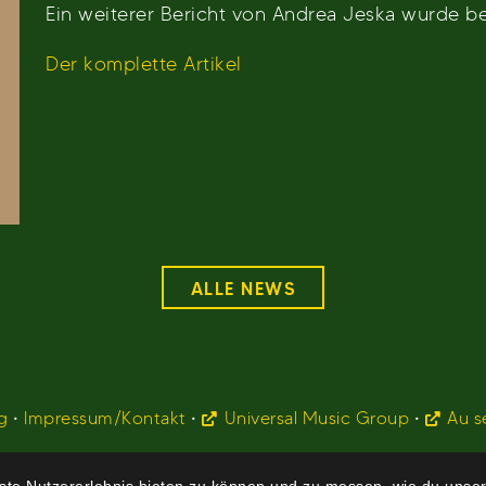
Ein weiterer Bericht von Andrea Jeska wurde be
Der komplette Artikel
ALLE NEWS
g
•
Impressum/Kontakt
•
Universal Music Group
•
Au s
te Nutzererlebnis bieten zu können und zu messen, wie du unser