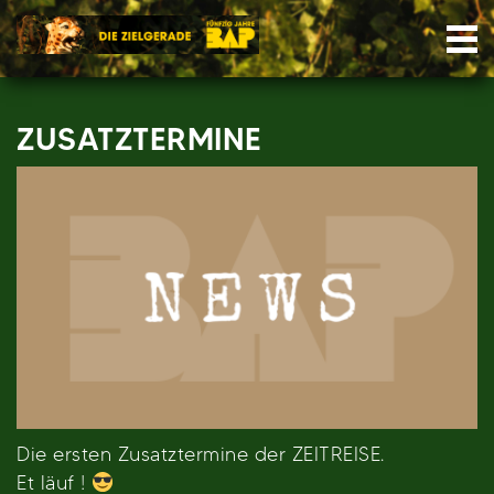
Skip
Nav
to
content
ZUSATZTERMINE
Die ersten Zusatztermine der ZEITREISE.
Et läuf !