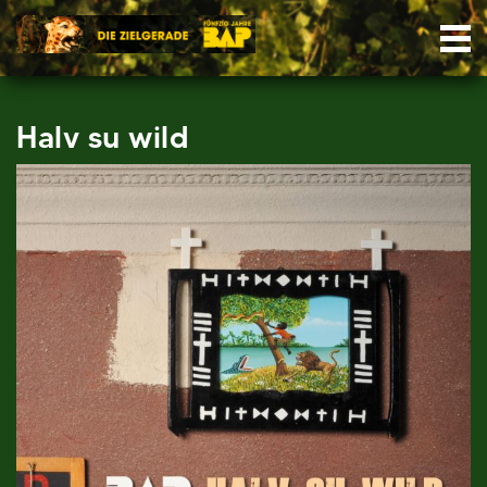
Skip
Nav
to
content
Halv su wild