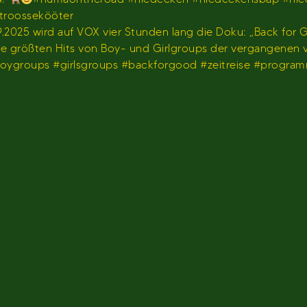
stroossekööter
2025 wird auf VOX vier Stunden lang die Doku: „Back for G
 die größten Hits von Boy- und Girlgroups der vergangenen
#boygroups #girlsgroups #backforgood #zeitreise #progr