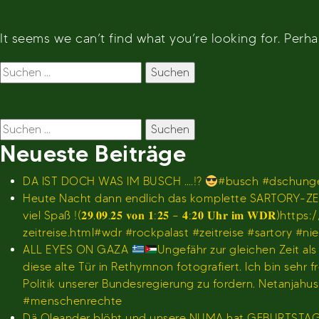
It seems we can’t find what you’re looking for. Perh
Suchen
nach:
Suchen
nach:
Neueste Beiträge
DA IST DOCH WAS IM BUSCH ….!?
#busch #dschunge
Heute Nacht dann endlich das komplette SARTORY-ZEI
viel Spaß !(𝟐𝟗.𝟎𝟗.𝟐𝟓 𝐯𝐨𝐧 𝟏:𝟐𝟓 – 𝟒:𝟐𝟎 𝐔𝐡
zeitreise.html#wdr #rockpalast #zeitreise #sartory #n
ALL EYES ON GAZA
Ungefähr zur gleichen Zeit al
diese alte Tür in Rethymnon fotografiert. Ich bin se
Politik unserer Bundesregierung zu fordern. Netanjah
#menschenrechte
Dä Oleander blöht und unsere NUMA hat GEBURTSTA