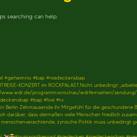
aps searching can help.
l #geheimnis #bap #niedeckensbap
TREISE-KONZERT im ROCKPALAST.Nicht unbedingt „arbeiten
𝐫 𝐢𝐦 𝐖𝐃𝐑)https://www.wdr.de/programmvorschau/wdrfernseh
iedeckensbap #bap #live #tv
s in Berlin Zehntausende ihr Mitgefühl für die geschundene
hr froh darüber, dass dermaßen viele Menschen friedlich z
us menschenverachtende, zynische Politik muss unbedingt 
G!
#numaontheroad #niedecken #niedeckensbap #nie