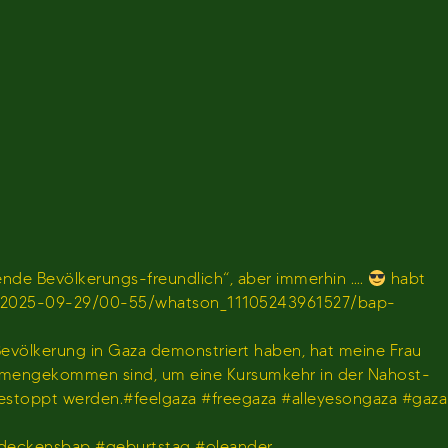
de Bevölkerungs-freundlich“, aber immerhin ….
habt
en/sendung/2025-09-29/00-55/whatson_11105243961527/bap-
 Bevölkerung in Gaza demonstriert haben, hat meine Frau
usammengekommen sind, um eine Kursumkehr in der Nahost-
gestoppt werden.#feelgaza #freegaza #alleyesongaza #gaza
deckensbap #geburtstag #oleander