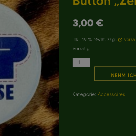
Button „Zei
3,00
€
inkl. 19 % MwSt.
zzgl.
Versa
Vorrätig
Button
"Zeitreise"
NEHM ICH
Menge
Kategorie:
Accessoires