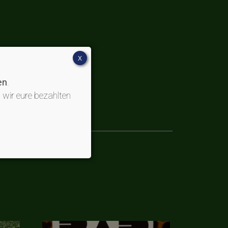
X
en
.
 wir eure bezahlten