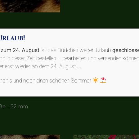
Urlaub!
s zum 24. August
ist das Büdchen wegen Urlaub
geschloss
uch in dieser Zeit bestellen – bearbeiten und versenden können
der erst wieder ab dem 24. August …
nen
tändnis und noch einen schönen Sommer
öße : 32 mm