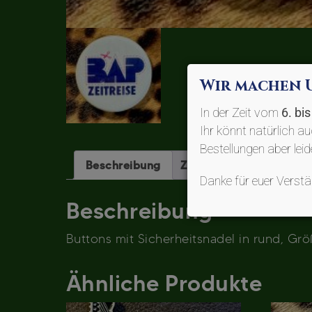
Wir machen 
In der Zeit vom
6. bi
Ihr könnt natürlich a
Bestellungen aber lei
Beschreibung
Zusätzliche Informatio
Danke für euer Vers
Beschreibung
Buttons mit Sicherheitsnadel in rund, Gr
Ähnliche Produkte