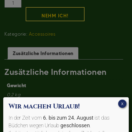
Cap
Leo
NEHM ICH!
Menge
Kategorie:
Accessoires
Zusätzliche Informationen
Zusätzliche Informationen
Gewicht
0,2 kg
X
Wir machen Urlaub!
Ähnliche Produkte
In der Zeit vom
6. bis zum 24. August
ist das
Büdchen wegen Urlaub
geschlossen
.