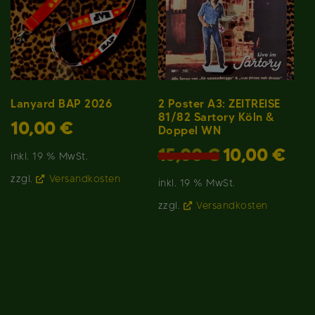
Lanyard BAP 2026
2 Poster A3: ZEITREISE
81/82 Sartory Köln &
10,00
€
Doppel WN
Ursprünglicher
Aktuel
15,00
€
10,00
€
inkl. 19 % MwSt.
Preis
Preis
war:
ist:
zzgl.
Versandkosten
inkl. 19 % MwSt.
15,00 €
10,00 
zzgl.
Versandkosten