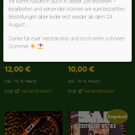
Ihr könnt natürlich auch in dieser Zeit bestellen –
bearbeiten und versenden können wir eure bezahlten
Bestellungen aber leider erst wieder ab dem 24.
August …
Danke für euer Verständnis und noch einen schönen
Sommer
Flaschenöffner Fender
Tasche rot
12,00
€
10,00
€
inkl. 19 % MwSt.
inkl. 19 % MwSt.
zzgl.
Versandkosten
zzgl.
Versandkosten
Angebot!