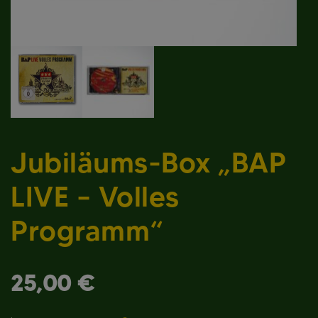
Jubiläums-Box „BAP
LIVE – Volles
Programm“
25,00
€