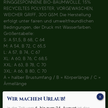
RINGGESPONNENE BIO-BAUMWOLLE, 15%
RECYCELTES POLYESTER, VORGEWASCHEN,
WEICHER GRIFF, 300 GSM. Die Herstellung
erfolgt unter fairen und umweltfreundlichen
Bedingungen, der Druck mit Wasserfarben.
Größentabelle:
S: A 51,5, B 68, C 64
M: A 54, B 72, C 65,5
L: A 57, B 74, C 67
XL: A 60, B 76, C 68,5
XXL: A 63, B 78, C 70
3XL: A 66, B 80, C 70
A = halber Brustumfang / B = Körperlänge / C =
Ärmellänge
Größe
X
Wir machen Urlaub!