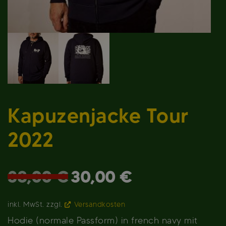
Kapuzenjacke Tour
2022
Ursprünglicher
Aktueller
38,00
€
30,00
€
Preis
Preis
war:
ist:
inkl. MwSt.
zzgl.
Versandkosten
38,00 €
30,00 €.
Hodie (normale Passform) in french navy mit