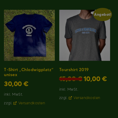
Angebot!
Tourshirt 2019
T-Shirt „Chlodwigplatz“
unisex
Ursprünglicher
Aktuel
15,00
€
10,00
€
Preis
Preis
30,00
€
war:
ist:
inkl. MwSt.
15,00 €
10,00 
inkl. MwSt.
zzgl.
Versandkosten
zzgl.
Versandkosten