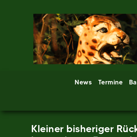
Skip
to
content
News
Termine
Ba
Kleiner bisheriger Rü