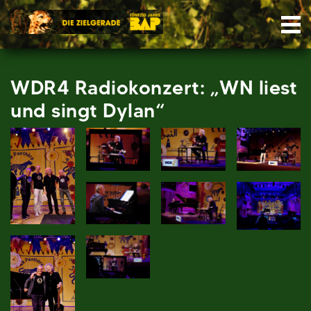
Skip
Nav
to
content
WDR4 Radiokonzert: „WN liest
und singt Dylan“