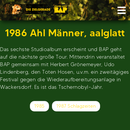
Skip
Nav
to
content
1986 Ahl Männer, aalglatt
Das sechste Studioalbum erscheint und BAP geht
auf die nächste große Tour. Mittendrin veranstaltet
BAP gemeinsam mit Herbert Grönemeyer, Udo
Lindenberg, den Toten Hosen, u.v.m. ein zweitägiges
Festival gegen die Wiederaufbereitungsanlage in
Wackersdorf. Es ist das Tschernobyl-Jahr.
Beitragsnavigation
1985
1987 Schlagzeiten