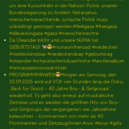
um eine Kursumkehr in der Nahost-Politik unserer
Bundesregierung zu fordern. Netanjahus
menschenverachtende, zynische Politik muss
unbedingt gestoppt werden.#feelgaza #freegaza
#alleyesongaza #gaza #menschenrechte
Dä Oleander blöht und unsere NUMA hat
GEBURTSTAG!
#numaontheroad #niedecken
#niedeckensbap #niedeckensbap #geburtstag
#oleander #ichwünschmirduwöhrshe #familienalbum
#reinrassijestroossekööter
PROGRAMMHINWEIS
Morgen am Samstag, den
20.09.2025 wird auf VOX vier Stunden lang die Doku:
„Back for Good – 40 Jahre Boy- & Girlgroups“
wiederholt. Es geht also erneut auf musikalische
Zeitreise und es werden die größten Hits von Boy-
und Girlgroups der vergangenen vier Jahrzehnte
beleuchtet – kommentiert von mehr als 40
Prominenten und Zeitzeug/innen.#vox #boys #girls