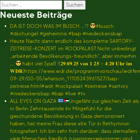
Suchen
nach:
Neueste Beiträge
DA IST DOCH WAS IM BUSCH ….!?
#busch
#dschungel #geheimnis #bap #niedeckensbap
Heute Nacht dann endlich das komplette SARTORY-
ZEITREISE-KONZERT im ROCKPALAST.Nicht unbedingt
„arbeitende Bevölkerungs-freundlich“, aber immerhin
….
habt viel Spaß !(𝟐𝟗.𝟎𝟗.𝟐𝟓 𝐯𝐨𝐧 𝟏:𝟐𝟓 – 𝟒:𝟐𝟎 𝐔𝐡𝐫 𝐢𝐦
𝐖𝐃𝐑)https://www.wdr.de/programmvorschau/wdrfe
09-29/00-55/whatson_11105243961527/bap-
zeitreise.html#wdr #rockpalast #zeitreise #sartory
#niedeckensbap #bap #live #tv
ALL EYES ON GAZA
Ungefähr zur gleichen Zeit als
in Berlin Zehntausende ihr Mitgefühl für die
geschundene Bevölkerung in Gaza demonstriert
haben, hat meine Frau diese alte Tür in Rethymnon
fotografiert. Ich bin sehr froh darüber, dass dermaßen
viele Menschen friedlich zusammengekommen sind,