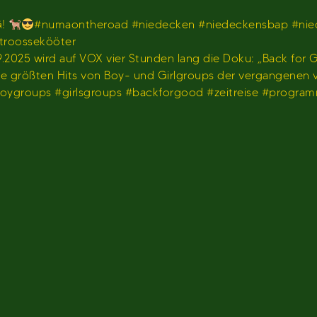
G!
#numaontheroad #niedecken #niedeckensbap #nie
stroossekööter
2025 wird auf VOX vier Stunden lang die Doku: „Back for G
 die größten Hits von Boy- und Girlgroups der vergangenen
#boygroups #girlsgroups #backforgood #zeitreise #progr