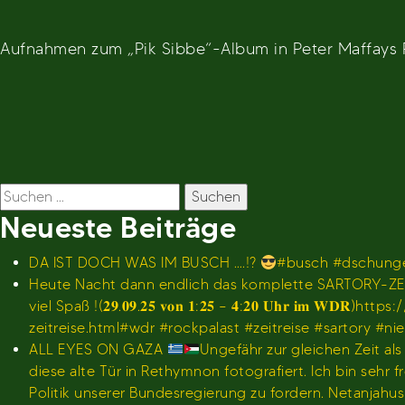
Aufnahmen zum „Pik Sibbe“-Album in Peter Maffays 
Beitragsnavigation
Suchen
nach:
Neueste Beiträge
DA IST DOCH WAS IM BUSCH ….!?
#busch #dschunge
Heute Nacht dann endlich das komplette SARTORY-ZEI
viel Spaß !(𝟐𝟗.𝟎𝟗.𝟐𝟓 𝐯𝐨𝐧 𝟏:𝟐𝟓 – 𝟒:𝟐𝟎 𝐔𝐡
zeitreise.html#wdr #rockpalast #zeitreise #sartory #n
ALL EYES ON GAZA
Ungefähr zur gleichen Zeit al
diese alte Tür in Rethymnon fotografiert. Ich bin se
Politik unserer Bundesregierung zu fordern. Netanjah