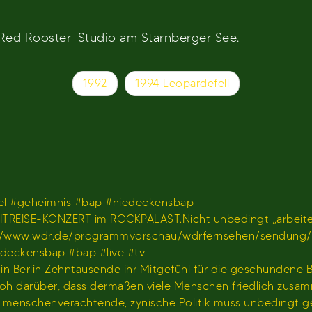
Red Rooster-Studio am Starnberger See.
1992
1994 Leopardefell
l #geheimnis #bap #niedeckensbap
TREISE-KONZERT im ROCKPALAST.Nicht unbedingt „arbeiten
𝐫 𝐢𝐦 𝐖𝐃𝐑)https://www.wdr.de/programmvorschau/wdrfernseh
iedeckensbap #bap #live #tv
s in Berlin Zehntausende ihr Mitgefühl für die geschundene
hr froh darüber, dass dermaßen viele Menschen friedlich z
us menschenverachtende, zynische Politik muss unbedingt 