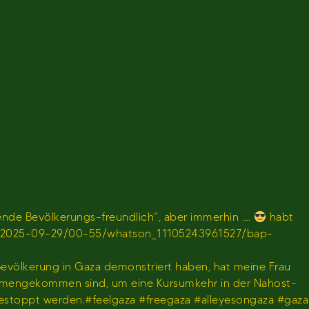
de Bevölkerungs-freundlich“, aber immerhin ….
habt
en/sendung/2025-09-29/00-55/whatson_11105243961527/bap-
 Bevölkerung in Gaza demonstriert haben, hat meine Frau
usammengekommen sind, um eine Kursumkehr in der Nahost-
gestoppt werden.#feelgaza #freegaza #alleyesongaza #gaza