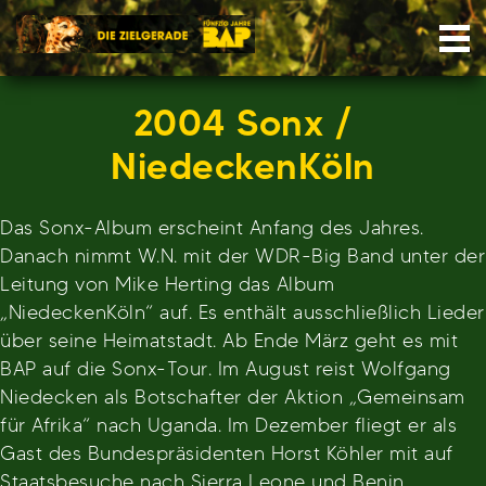
Skip
Nav
to
content
2004 Sonx /
NiedeckenKöln
Das Sonx-Album erscheint Anfang des Jahres.
Danach nimmt W.N. mit der WDR-Big Band unter der
Leitung von Mike Herting das Album
„NiedeckenKöln“ auf. Es enthält ausschließlich Lieder
über seine Heimatstadt. Ab Ende März geht es mit
BAP auf die Sonx-Tour. Im August reist Wolfgang
Niedecken als Botschafter der Aktion „Gemeinsam
für Afrika“ nach Uganda. Im Dezember fliegt er als
Gast des Bundespräsidenten Horst Köhler mit auf
Staatsbesuche nach Sierra Leone und Benin.