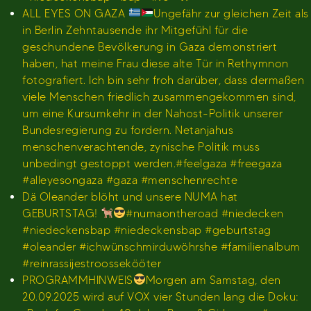
ALL EYES ON GAZA
Ungefähr zur gleichen Zeit als
in Berlin Zehntausende ihr Mitgefühl für die
geschundene Bevölkerung in Gaza demonstriert
haben, hat meine Frau diese alte Tür in Rethymnon
fotografiert. Ich bin sehr froh darüber, dass dermaßen
viele Menschen friedlich zusammengekommen sind,
um eine Kursumkehr in der Nahost-Politik unserer
Bundesregierung zu fordern. Netanjahus
menschenverachtende, zynische Politik muss
unbedingt gestoppt werden.#feelgaza #freegaza
#alleyesongaza #gaza #menschenrechte
Dä Oleander blöht und unsere NUMA hat
GEBURTSTAG!
#numaontheroad #niedecken
#niedeckensbap #niedeckensbap #geburtstag
#oleander #ichwünschmirduwöhrshe #familienalbum
#reinrassijestroossekööter
PROGRAMMHINWEIS
Morgen am Samstag, den
20.09.2025 wird auf VOX vier Stunden lang die Doku: