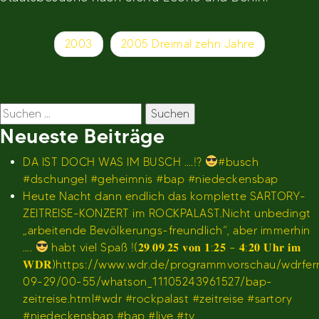
Beitragsnavigation
2003
2005 Dreimal zehn Jahre
Suchen
nach:
Neueste Beiträge
DA IST DOCH WAS IM BUSCH ….!?
#busch
#dschungel #geheimnis #bap #niedeckensbap
Heute Nacht dann endlich das komplette SARTORY-
ZEITREISE-KONZERT im ROCKPALAST.Nicht unbedingt
„arbeitende Bevölkerungs-freundlich“, aber immerhin
….
habt viel Spaß !(𝟐𝟗.𝟎𝟗.𝟐𝟓 𝐯𝐨𝐧 𝟏:𝟐𝟓 – 𝟒:𝟐𝟎 𝐔𝐡𝐫 𝐢𝐦
𝐖𝐃𝐑)https://www.wdr.de/programmvorschau/wdrfe
09-29/00-55/whatson_11105243961527/bap-
zeitreise.html#wdr #rockpalast #zeitreise #sartory
#niedeckensbap #bap #live #tv