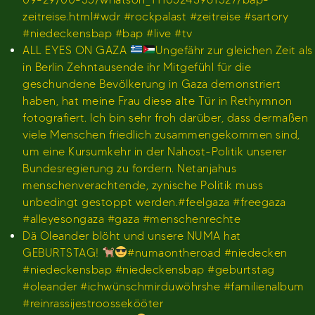
zeitreise.html#wdr #rockpalast #zeitreise #sartory
#niedeckensbap #bap #live #tv
ALL EYES ON GAZA
Ungefähr zur gleichen Zeit als
in Berlin Zehntausende ihr Mitgefühl für die
geschundene Bevölkerung in Gaza demonstriert
haben, hat meine Frau diese alte Tür in Rethymnon
fotografiert. Ich bin sehr froh darüber, dass dermaßen
viele Menschen friedlich zusammengekommen sind,
um eine Kursumkehr in der Nahost-Politik unserer
Bundesregierung zu fordern. Netanjahus
menschenverachtende, zynische Politik muss
unbedingt gestoppt werden.#feelgaza #freegaza
#alleyesongaza #gaza #menschenrechte
Dä Oleander blöht und unsere NUMA hat
GEBURTSTAG!
#numaontheroad #niedecken
#niedeckensbap #niedeckensbap #geburtstag
#oleander #ichwünschmirduwöhrshe #familienalbum
#reinrassijestroossekööter