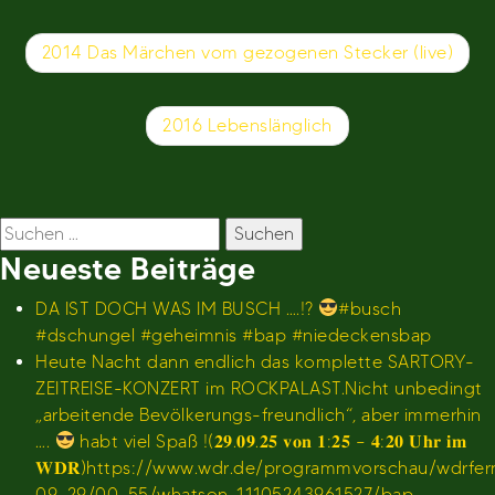
Beitragsnavigation
2014 Das Märchen vom gezogenen Stecker (live)
2016 Lebenslänglich
Suchen
nach:
Neueste Beiträge
DA IST DOCH WAS IM BUSCH ….!?
#busch
#dschungel #geheimnis #bap #niedeckensbap
Heute Nacht dann endlich das komplette SARTORY-
ZEITREISE-KONZERT im ROCKPALAST.Nicht unbedingt
„arbeitende Bevölkerungs-freundlich“, aber immerhin
….
habt viel Spaß !(𝟐𝟗.𝟎𝟗.𝟐𝟓 𝐯𝐨𝐧 𝟏:𝟐𝟓 – 𝟒:𝟐𝟎 𝐔𝐡𝐫 𝐢𝐦
𝐖𝐃𝐑)https://www.wdr.de/programmvorschau/wdrfe
09-29/00-55/whatson_11105243961527/bap-