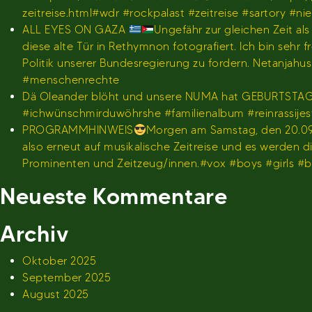
zeitreise.html#wdr #rockpalast #zeitreise #sartory #n
ALL EYES ON GAZA
Ungefähr zur gleichen Zeit al
diese alte Tür in Rethymnon fotografiert. Ich bin se
Politik unserer Bundesregierung zu fordern. Netanjah
#menschenrechte
Dä Oleander blöht und unsere NUMA hat GEBURTSTA
#ichwünschmirduwöhrshe #familienalbum #reinrassije
PROGRAMMHINWEIS
Morgen am Samstag, den 20.09.
also erneut auf musikalische Zeitreise und es werden
Prominenten und Zeitzeug/innen.#vox #boys #girls 
Neueste Kommentare
Archiv
Oktober 2025
September 2025
August 2025