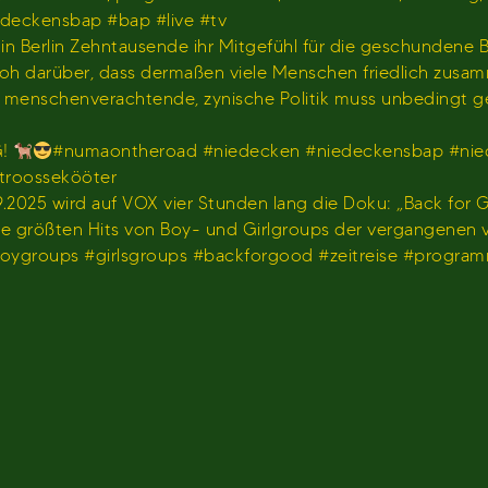
iedeckensbap #bap #live #tv
s in Berlin Zehntausende ihr Mitgefühl für die geschundene
hr froh darüber, dass dermaßen viele Menschen friedlich z
us menschenverachtende, zynische Politik muss unbedingt 
G!
#numaontheroad #niedecken #niedeckensbap #nie
stroossekööter
2025 wird auf VOX vier Stunden lang die Doku: „Back for G
 die größten Hits von Boy- und Girlgroups der vergangenen
#boygroups #girlsgroups #backforgood #zeitreise #progr