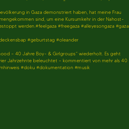
 Bevölkerung in Gaza demonstriert haben, hat meine Frau
usammengekommen sind, um eine Kursumkehr in der Nahost-
gestoppt werden.#feelgaza #freegaza #alleyesongaza #gaza
deckensbap #geburtstag #oleander
ood – 40 Jahre Boy- & Girlgroups“ wiederholt. Es geht
 vier Jahrzehnte beleuchtet – kommentiert von mehr als 40
ammhinweis #doku #dokumentation #musik