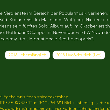
e Verdienste im Bereich der Populärmusik verliehen. 
 Süd-Sudan reist. Im Mai nimmt Wolfgang Niedecken 
ans sein fünftes Solo-Album auf: Im Oktober ersche
r bei Hoffmann&Campe. Im November wird W.N.von de
cademy der „Internationale Beethovenpreis“.
2016 Lebenslänglich
2018 Live&deutlich (live)
l #geheimnis #bap #niedeckensbap
TREISE-KONZERT im ROCKPALAST.Nicht unbedingt „arbeiten
𝐫 𝐢𝐦 𝐖𝐃𝐑)https://www.wdr.de/programmvorschau/wdrfernseh