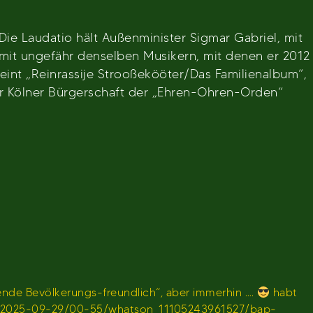
Die Laudatio hält Außenminister Sigmar Gabriel, mit
mit ungefähr denselben Musikern, mit denen er 2012
int „Reinrassije Strooßekööter/Das Familienalbum“,
r Kölner Bürgerschaft der „Ehren-Ohren-Orden“
de Bevölkerungs-freundlich“, aber immerhin ….
habt
en/sendung/2025-09-29/00-55/whatson_11105243961527/bap-