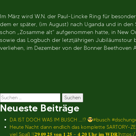
Im März wird W.N. der Paul-Lincke Ring für besonder
dem er später, (im August) nach Uganda und in den
schon „Zosamme alt“ aufgenommen hatte, in New Orle
sowie das Logbuch der letztjährigen Jubiläumstou
verliehen, im Dezember von der Bonner Beethoven A
Beitragsnavigation
Suchen
nach:
Neueste Beiträge
DA IST DOCH WAS IM BUSCH ….!?
#busch #dschunge
Heute Nacht dann endlich das komplette SARTORY-ZEI
viel Spaß !(𝟐𝟗.𝟎𝟗.𝟐𝟓 𝐯𝐨𝐧 𝟏:𝟐𝟓 – 𝟒:𝟐𝟎 𝐔𝐡