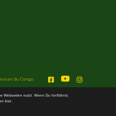
ecours du Congo
e Webseiten nutzt. Wenn Du fortfährst,
n bist.