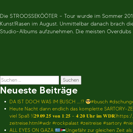
Die STROOSSEKÖÖTER – Tour wurde im Sommer 2019 u
Kunst!Rasen im August. Unmittelbar danach brach di
Studio-Albums aufzunehmen. Die meisten Overdubs f
Beitragsnavigation
Suchen
nach:
Neueste Beiträge
DA IST DOCH WAS IM BUSCH ….!?
#busch #dschunge
Heute Nacht dann endlich das komplette SARTORY-ZEI
viel Spaß !(𝟐𝟗.𝟎𝟗.𝟐𝟓 𝐯𝐨𝐧 𝟏:𝟐𝟓 – 𝟒:𝟐𝟎 𝐔𝐡
zeitreise.html#wdr #rockpalast #zeitreise #sartory #n
ALL EYES ON GAZA
Ungefähr zur gleichen Zeit al