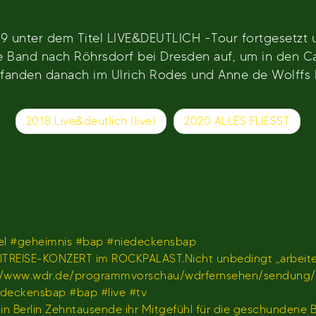
nter dem Titel LIVE&DEUTLICH -Tour fortgesetzt u
e Band nach Röhrsdorf bei Dresden auf, um in den Ca
anden danach im Ulrich Rodes und Anne de Wolffs B
2018 Live&deutlich (live)
2020 ALLES FLIESST
l #geheimnis #bap #niedeckensbap
TREISE-KONZERT im ROCKPALAST.Nicht unbedingt „arbeiten
𝐫 𝐢𝐦 𝐖𝐃𝐑)https://www.wdr.de/programmvorschau/wdrfernseh
iedeckensbap #bap #live #tv
s in Berlin Zehntausende ihr Mitgefühl für die geschundene