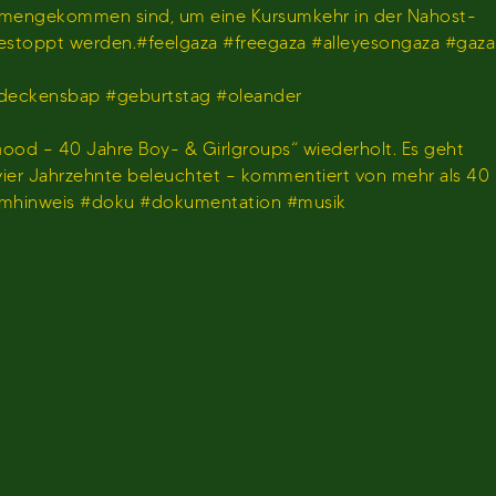
usammengekommen sind, um eine Kursumkehr in der Nahost-
gestoppt werden.#feelgaza #freegaza #alleyesongaza #gaza
deckensbap #geburtstag #oleander
ood – 40 Jahre Boy- & Girlgroups“ wiederholt. Es geht
 vier Jahrzehnte beleuchtet – kommentiert von mehr als 40
ammhinweis #doku #dokumentation #musik