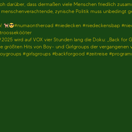
hr froh darüber, dass dermaßen viele Menschen friedlich z
us menschenverachtende, zynische Politik muss unbedingt 
G!
#numaontheroad #niedecken #niedeckensbap #nie
stroossekööter
2025 wird auf VOX vier Stunden lang die Doku: „Back for G
 die größten Hits von Boy- und Girlgroups der vergangenen
#boygroups #girlsgroups #backforgood #zeitreise #progr