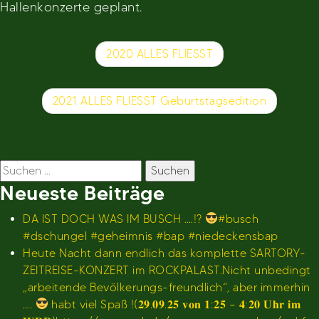
Hallenkonzerte geplant.
Beitragsnavigation
2020 ALLES FLIESST
2021 ALLES FLIESST Geburtstagsedition
Suchen
nach:
Neueste Beiträge
DA IST DOCH WAS IM BUSCH ….!?
#busch
#dschungel #geheimnis #bap #niedeckensbap
Heute Nacht dann endlich das komplette SARTORY-
ZEITREISE-KONZERT im ROCKPALAST.Nicht unbedingt
„arbeitende Bevölkerungs-freundlich“, aber immerhin
….
habt viel Spaß !(𝟐𝟗.𝟎𝟗.𝟐𝟓 𝐯𝐨𝐧 𝟏:𝟐𝟓 – 𝟒:𝟐𝟎 𝐔𝐡𝐫 𝐢𝐦