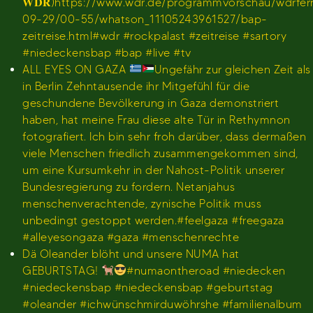
𝐖𝐃𝐑)https://www.wdr.de/programmvorschau/wdrfe
09-29/00-55/whatson_11105243961527/bap-
zeitreise.html#wdr #rockpalast #zeitreise #sartory
#niedeckensbap #bap #live #tv
ALL EYES ON GAZA
Ungefähr zur gleichen Zeit als
in Berlin Zehntausende ihr Mitgefühl für die
geschundene Bevölkerung in Gaza demonstriert
haben, hat meine Frau diese alte Tür in Rethymnon
fotografiert. Ich bin sehr froh darüber, dass dermaßen
viele Menschen friedlich zusammengekommen sind,
um eine Kursumkehr in der Nahost-Politik unserer
Bundesregierung zu fordern. Netanjahus
menschenverachtende, zynische Politik muss
unbedingt gestoppt werden.#feelgaza #freegaza
#alleyesongaza #gaza #menschenrechte
Dä Oleander blöht und unsere NUMA hat
GEBURTSTAG!
#numaontheroad #niedecken
#niedeckensbap #niedeckensbap #geburtstag
#oleander #ichwünschmirduwöhrshe #familienalbum