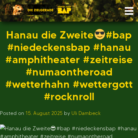
Skip
Nav
to
content
Hanau die Zweite
#bap
#niedeckensbap #hanau
#amphitheater #zeitreise
#numaontheroad
#wetterhahn #wettergott
#rocknroll
Posted on
15. August 2025
by
Uli Dambeck