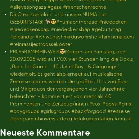
#alleyesongaza #gaza #menschenrechte
Dä Oleander blöht und unsere NUMA hat
GEBURTSTAG!
#numaontheroad #niedecken
#niedeckensbap #niedeckensbap #geburtstag
#oleander #ichwünschmirduwöhrshe #familienalbum
#reinrassijestroossekööter
PROGRAMMHINWEIS
Morgen am Samstag, den
20.09.2025 wird auf VOX vier Stunden lang die Doku:
„Back for Good – 40 Jahre Boy- & Girlgroups“
wiederholt. Es geht also erneut auf musikalische
Zeitreise und es werden die größten Hits von Boy-
und Girlgroups der vergangenen vier Jahrzehnte
beleuchtet – kommentiert von mehr als 40
Prominenten und Zeitzeug/innen.#vox #boys #girls
#boygroups #girlsgroups #backforgood #zeitreise
#programmhinweis #doku #dokumentation #musik
Neueste Kommentare