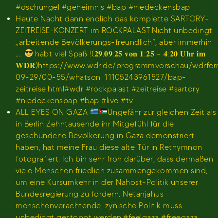
#dschungel #geheimnis #bap #niedeckensbap
Heute Nacht dann endlich das komplette SARTORY-
ZEITREISE-KONZERT im ROCKPALAST.Nicht unbedingt
„arbeitende Bevölkerungs-freundlich“, aber immerhin
….
habt viel Spaß !(𝟐𝟗.𝟎𝟗.𝟐𝟓 𝐯𝐨𝐧 𝟏:𝟐𝟓 – 𝟒:𝟐𝟎 𝐔𝐡𝐫 𝐢𝐦
𝐖𝐃𝐑)https://www.wdr.de/programmvorschau/wdrfe
09-29/00-55/whatson_11105243961527/bap-
zeitreise.html#wdr #rockpalast #zeitreise #sartory
#niedeckensbap #bap #live #tv
ALL EYES ON GAZA
Ungefähr zur gleichen Zeit als
in Berlin Zehntausende ihr Mitgefühl für die
geschundene Bevölkerung in Gaza demonstriert
haben, hat meine Frau diese alte Tür in Rethymnon
fotografiert. Ich bin sehr froh darüber, dass dermaßen
viele Menschen friedlich zusammengekommen sind,
um eine Kursumkehr in der Nahost-Politik unserer
Bundesregierung zu fordern. Netanjahus
menschenverachtende, zynische Politik muss
unbedingt gestoppt werden.#feelgaza #freegaza