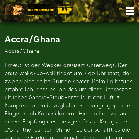
Skip
Nav
to
content
Accra/Ghana
Accra/Ghana
Erneut ist der Wecker grausam unterwegs. Der
erste wake-up-call findet um 7:oo Uhr statt, der
zweite eine halbe Stunde später. Beim Frühstück
erfahre ich, dass es, ob des um diese Jahreszeit
üblichen Sahara-Staub-Anteils in der Luft, zu
Komplikationen bezüglich des heutige geplanten
Fluges nach Komasi kommt. Hier sollten wir an
einem Empfang des hiesigen Quasi-Königs, des
„Ashanthenes“ teilnehmen. Leider schafft es die
stattliche Fokker nur einmal, nämlich mit dem