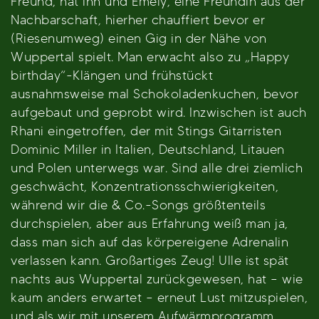
Freund, hat ihn und Emely, eine Freundin aus der
Nachbarschaft, hierher chauffiert bevor er
(Riesenumweg) einen Gig in der Nähe von
Wuppertal spielt. Man erwacht also zu „Happy
birthday“-Klängen und frühstückt
ausnahmsweise mal Schokoladenkuchen, bevor
aufgebaut und geprobt wird. Inzwischen ist auch
Rhani eingetroffen, der mit Stings Gitarristen
Dominic Miller in Italien, Deutschland, Litauen
und Polen unterwegs war. Sind alle drei ziemlich
geschwächt, Konzentrationsschwierigkeiten,
während wir die & Co.-Songs größtenteils
durchspielen, aber aus Erfahrung weiß man ja,
dass man sich auf das körpereigene Adrenalin
verlassen kann. Großartiges Zeug! Ulle ist spät
nachts aus Wuppertal zurückgewesen, hat – wie
kaum anders erwartet – erneut Lust mitzuspielen,
und als wir mit unserem Aufwärmprogramm