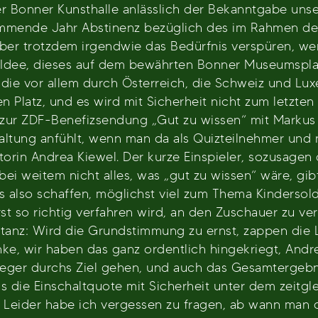
r Bonner Kunsthalle anlässlich der Bekanntgabe uns
kommende Jahr Abstinenz bezüglich des im Rahmen de
ber trotzdem irgendwie das Bedürfnis verspüren, wen
 Idee, dieses auf dem bewährten Bonner Museumsplatz
 die vor allem durch Österreich, die Schweiz und Lux
 Platz, und es wird mit Sicherheit nicht zum letzten 
ur ZDF-Benefizsendung „Gut zu wissen“ mit Markus L
altung anfühlt, wenn man da als Quizteilnehmer und 
atorin Andrea Kiewel. Der kurze Einspieler, sozusage
bei weitem nicht alles, was „gut zu wissen“ wäre, gib
s also schaffen, möglichst viel zum Thema Kindersol
rst so richtig verfahren wird, an den Zuschauer zu ver
ltanz: Wird die Grundstimmung zu ernst, zappen die L
enke, wir haben das ganz ordentlich hingekriegt, And
ieger durchs Ziel gehen, und auch das Gesamtergebni
s die Einschaltquote mit Sicherheit unter dem zeitgl
e. Leider habe ich vergessen zu fragen, ab wann man 