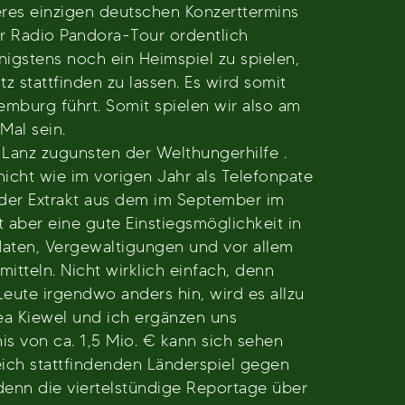
eres einzigen deutschen Konzerttermins
r Radio Pandora-Tour ordentlich
igstens noch ein Heimspiel zu spielen,
 stattfinden zu lassen. Es wird somit
emburg führt. Somit spielen wir also am
Mal sein.
anz zugunsten der Welthungerhilfe .
nicht wie im vorigen Jahr als Telefonpate
n der Extrakt aus dem im September im
t aber eine gute Einstiegsmöglichkeit in
daten, Vergewaltigungen und vor allem
mitteln. Nicht wirklich einfach, denn
eute irgendwo anders hin, wird es allzu
rea Kiewel und ich ergänzen uns
s von ca. 1,5 Mio. € kann sich sehen
eich stattfindenden Länderspiel gegen
denn die viertelstündige Reportage über