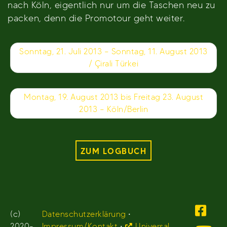
nach Köln, eigentlich nur um die Taschen neu zu
packen, denn die Promotour geht weiter.
Beitragsnavigation
Sonntag, 21. Juli 2013 – Sonntag, 11. August 2013
/ Çirali Türkei
Montag, 19. August 2013 bis Freitag 23. August
2013 – Köln/Berlin
ZUM LOGBUCH
(c)
Datenschutzerklärung
•
2020-
Impressum/Kontakt
•
Universal