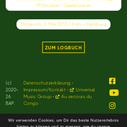
17.Oktober – Saarbrücken
Mittwoch, 2. Mai 2012 / Köln – Hamburg
ZUM LOGBUCH
(c)
Datenschutzerklärung
•
2020-
Impressum/Kontakt
•
Universal
26
Music Group
•
Au secours du
BAP.
Congo
Wir verwenden Cookies, um Dir das beste Nutzererlebnis
bieten zu können und zu messen, wie du unsere