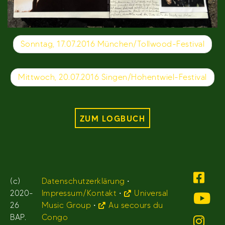
Beitragsnavigation
Sonntag, 17.07.2016 München/Tollwood-Festival
Mittwoch, 20.07.2016 Singen/Hohentwiel-Festival
ZUM LOGBUCH
(c)
Datenschutzerklärung
•
2020-
Impressum/Kontakt
•
Universal
26
Music Group
•
Au secours du
BAP.
Congo