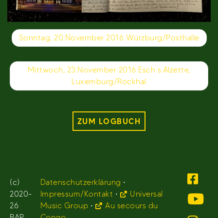
Beitragsnavigation
Sonntag, 20.November 2016 Würzburg/Posthalle
Mittwoch, 23.November 2016 Esch s.Alzette,
Luxemburg/Rockhal
ZUM LOGBUCH
(c)
Datenschutzerklärung
•
2020-
Impressum/Kontakt
•
Universal
26
Music Group
•
Au secours du
BAP.
Congo