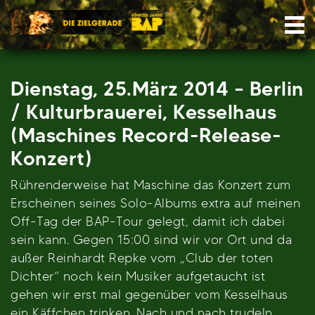
Skip
Nav
to
content
Dienstag, 25.März 2014 – Berlin
/ Kulturbrauerei, Kesselhaus
(Maschines Record-Release-
Konzert)
Rührenderweise hat Maschine das Konzert zum
Erscheinen seines Solo-Albums extra auf meinen
Off-Tag der BAP-Tour gelegt, damit ich dabei
sein kann. Gegen 15:00 sind wir vor Ort und da
außer Reinhardt Repke vom „Club der toten
Dichter“ noch kein Musiker aufgetaucht ist
gehen wir erst mal gegenüber vom Kesselhaus
ein Käffchen trinken. Nach und nach trudeln