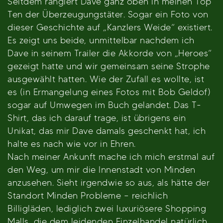
Seitdem rangiert Dave ganz oben in meinen Top
Ten der Überzeugungstäter. Sogar ein Foto von
dieser Geschichte auf „Kanzlers Weide“ existiert.
Es zeigt uns beide, unmittelbar nachdem ich
Dave in seinem Trailer die Akkorde von „Heroes“
gezeigt hatte und wir gemeinsam seine Strophe
ausgewählt hatten. Wie der Zufall es wollte, ist
es (in Ermangelung eines Fotos mit Bob Geldof)
sogar auf Umwegen im Buch gelandet. Das T-
Shirt, das ich darauf trage, ist übrigens ein
Unikat, das mir Dave damals geschenkt hat, ich
halte es nach wie vor in Ehren.
Nach meiner Ankunft mache ich mich erstmal auf
den Weg, um mir die Innenstadt von Minden
anzusehen. Sieht irgendwie so aus, als hätte der
Standort Minden Probleme – reichlich
Billigläden, lediglich zwei luxuriösere Shopping
Malls, die dem leidenden Einzelhandel natürlich