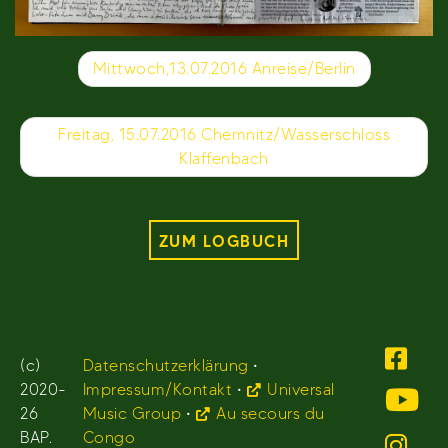
Beitragsnavigation
Mittwoch,13.07.2016 Anreise/Berlin
Freitag, 15.07.2016 Chemnitz/Wasserschloss
Klaffenbach
ZUM LOGBUCH
(c)
Datenschutzerklärung
•
2020-
Impressum/Kontakt
•
Universal
26
Music Group
•
Au secours du
BAP.
Congo