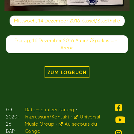
Beitragsnavigation
Mittwoch, 14.Dezember 2016 Kassel/Stadthalle
Freitag, 16.Dezember 2016 Aurich/Sparkassen-
Arena
ZUM LOGBUCH
(c)
Datenschutzerklärung
•
2020-
Impressum/Kontakt
•
Universal
26
Music Group
•
Au secours du
BAP.
Congo