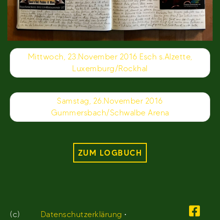
Beitragsnavigation
Mittwoch, 23.November 2016 Esch s.Alzette,
Luxemburg/Rockhal
Samstag, 26.November 2016
Gummersbach/Schwalbe Arena
ZUM LOGBUCH
(c)
Datenschutzerklärung
•