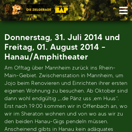
Skip
Nav
to
content
Donnerstag, 31. Juli 2014 und
Freitag, 01. August 2014 –
Hanau/Amphitheater
Am Offtag über Mannheim zurück ins Rhein-
Main-Gebiet. Zwischenstation in Mannheim, um
Jojo beim Renovieren und Einrichten ihrer ersten
eigenen Wohnung zu besuchen. Ab Oktober sind
dann wohl endgültig „..de Pänz uss ‚em Huus“.
Erst nach 19:00 kommen wir in Offenbach an, wo
wir im Sheraton wohnen und von wo aus wir zu
den beiden Hanau-Gigs pendeln müssen.
Anscheinend gibts in Hanau kein adäquates