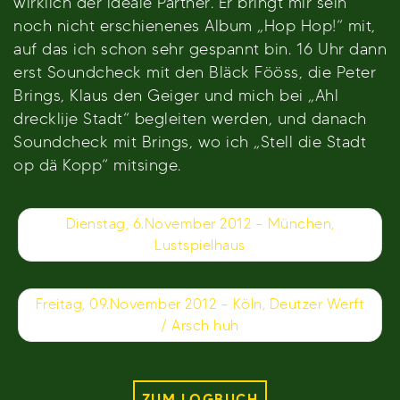
wirklich der ideale Partner. Er bringt mir sein
noch nicht erschienenes Album „Hop Hop!“ mit,
auf das ich schon sehr gespannt bin. 16 Uhr dann
erst Soundcheck mit den Bläck Fööss, die Peter
Brings, Klaus den Geiger und mich bei „Ahl
drecklije Stadt“ begleiten werden, und danach
Soundcheck mit Brings, wo ich „Stell die Stadt
op dä Kopp“ mitsinge.
Beitragsnavigation
Dienstag, 6.November 2012 – München,
Lustspielhaus
Freitag, 09.November 2012 – Köln, Deutzer Werft
/ Arsch huh
ZUM LOGBUCH