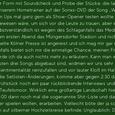
r Form mit Soundcheck und Probe der Stücke, die la
 unserem Hometrainer auf der Sonxs-DVD der Song „
 Ups mal ganz gern als Show-Opener testen wollte (
gewesen wäre, um sich vor die Leute zu trauen, aber e
lbstverständlich ist wegen des Schlaganfalls das Me
am ersten Abend das Müngersdorfer Stadion und nich
lte Kölner Presse ist angereist und ich mag mir gar 
falls bietet sich mir die einmalige Chance, meinen Fi
rde ich da auch nichts mehr zu erläutern. Kann man wi
n drei Songs abgebaut sind, widmen wir uns sehr ko
ntimentalität reinzufallen und vor lauter Kloß im Ha
n die Setlisten-Änderungen, komme aber gegen 2:30 d
ühstück noch ein paar rückblickende Interviews un
Teufelsmoor. Wirklich eine großartige Landschaft hie
4:00 dann noch mal die sogenannte Shit-Liste und d
 spielen wollen, erarbeiten. Vielleicht böte der ja 
auf silberner Hochzeitsreise befinde. Unglaublich: D