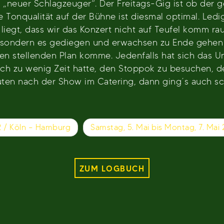
r „neuer Schlagzeuger“. Der Freitags-Gig ist ob der
 Tonqualität auf der Bühne ist diesmal optimal. Led
 liegt, dass wir das Konzert nicht auf Teufel komm 
 sondern es gediegen und erwachsen zu Ende gehen l
eden stellenden Plan komme. Jedenfalls hat sich da
ich zu wenig Zeit hatte, den Stoppok zu besuchen, 
uten nach der Show im Catering, dann ging´s auch sch
2 / Köln – Hamburg
Samstag, 5. Mai bis Montag, 7. Mai
ZUM LOGBUCH