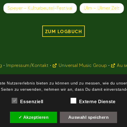
Speyer – Kulturbeutel-Festival
Ulm – Ulmer Zelt
ZUM LOGBUCH
g
•
Impressum/Kontakt
•
Universal Music Group
•
Au s
te Nutzererlebnis bieten zu können und zu messen, wie du unser
 Seiten zu verwenden, nehmen wir an, dass Du damit einverstande
Essenziell
Externe Dienste
✓ Akzeptieren
Auswahl speichern