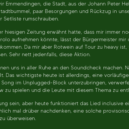
 wir Emmendingen, die Stadt, aus der Johann Peter 
r Stadtbummel, paar Besorgungen und Rückzug in uns
r Setliste rumschrauben.
der hiesigen Zeitung erwähnt hatte, dass mir immer n
olo aufnehmen könnte, lässt der Bürgermeister mir d
kommen. Da mir aber Rotwein auf Tour zu heavy ist, 
. Sehr nett jedenfalls, diese Aktion.
önnen uns in aller Ruhe an den Soundcheck machen. N
lt. Das wichtigste heute ist allerdings, eine vorläuf
n Song im Unplugged-Block unterzubringen, verwerfe
ow zu spielen und die Leute mit diesem Thema zu entl
ung sein, aber heute funktioniert das Lied inclusiv
ächlich mal drüber nachdenken, eine solche provisorisc
zu überweisen.