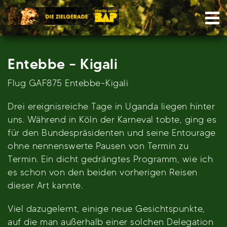
Skip
Nav
to
content
Entebbe – Kigali
Flug GAF875 Entebbe-Kigali
Drei ereignisreiche Tage in Uganda liegen hinter
uns. Während in Köln der Karneval tobte, ging es
für den Bundespräsidenten und seine Entourage
ohne nennenswerte Pausen von Termin zu
Termin. Ein dicht gedrängtes Programm, wie ich
es schon von den beiden vorherigen Reisen
dieser Art kannte.
Viel dazugelernt, einige neue Gesichtspunkte,
auf die man außerhalb einer solchen Delegation