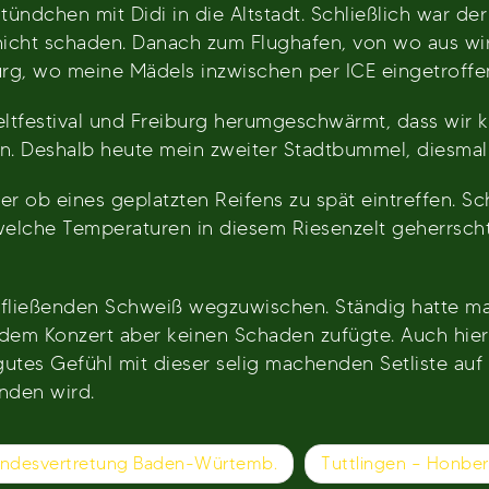
ndchen mit Didi in die Altstadt. Schließlich war der
 nicht schaden. Danach zum Flughafen, von wo aus wi
rg, wo meine Mädels inzwischen per ICE eingetroffen
ltfestival und Freiburg herumgeschwärmt, dass wir 
n. Deshalb heute mein zweiter Stadtbummel, diesmal 
 ob eines geplatzten Reifens zu spät eintreffen. Sch
welche Temperaturen in diesem Riesenzelt geherrscht 
en fließenden Schweiß wegzuwischen. Ständig hatte 
dem Konzert aber keinen Schaden zufügte. Auch hie
utes Gefühl mit dieser selig machenden Setliste auf
nden wird.
andesvertretung Baden-Würtemb.
Tuttlingen – Honb