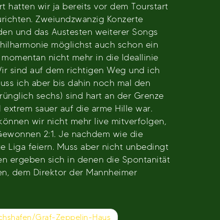
t hatten wir ja bereits vor dem Tourstart
zurichten. Zweiundzwanzig Konzerte
unden und das Austesten weiterer Songs
Philharmonie möglichst auch schon ein
omentan nicht mehr in die Ideallinie
ir sind auf dem richtigen Weg und ich
muss ich aber bis dahin noch mal den
rünglich sechs) sind hart an der Grenze
extrem sauer auf die arme Hille war.
önnen wir nicht mehr live mitverfolgen,
: Gewonnen 2:1. Je nachdem wie die
e Liga feiern. Muss aber nicht unbedingt
nen ergeben sich in denen die Spontanität
en, dem Direktor der Mannheimer
richshafen/Graf-Zeppelin-Haus