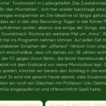
liche“ Tourkonzert in Ludwigshafen. Das Zusatzkonzer
rüßt-das-Murmeltier“, sich hier wieder backstage ein
niges entspannter an. Die Ideallinie ist längst gef
 dass wir in den drei Recording-Tagen in der Kölner 
nehmen wollen, ebenso wie einige der Songs, die m
n Soundcheck-Routine ein weiteres Mal um „Anna“. W
ald mal ins Programm nehmen können. Auf jeden Fall 
bliebenen Strophen der „affjetaut“-Version (von ursp
h entschuldbar, dass ich damals vor 38 Jahren wohl 
er FC gegen Union Berlin, die letzte Viertelstunde k
n Zettel mit dem Endstand vor meine Monitorbox legt
ielen, könnten wir bereits den Aufstieg in die erst
auf. Es wird viel gelacht heute abend, viele Situatio
nken wir noch ein Gläschen mit Professor Udo Dahm
ilie eingelaufen ist und offensichtlich Spaß hatte.
erolstein/Lokschuppen
Samstag, 12. April 2014 – Fried