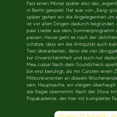
Fast einen Monat später also das „eigent
in Berlin gespielt. Hat was von „Ewig-g
später gehen wir die Angelegenheit um ei
ist vor allen Dingen dadurch begründet,
paar Lieder aus dem Sommerprogramm auf
passen. Heute geht es nach der übliche
schätze, dass wir die Antiquität auch b
Text überarbeiten, denn die vier übrigge
zur Unverschämtheit und auch nur dadurc
Mea culpa! Nach dem Soundcheck spielt d
bin erst beruhigt, als mir Carsten eine
Mitkonkurrenten an diesem Wochenende sp
sein, Hauptsache, wir steigen überhaupt 
die Regie übernimmt. Nach der Show tri
Popakademie, der hier mit kompletter Fam
Beitragsnavigation
Mittwoch, 09. April 2014 – G