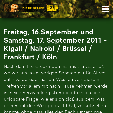
Skip
Nav
to
content
Freitag, 16.September und
Samstag, 17. September 2011 –
Kigali / Nairobi / Brüssel /
Frankfurt / Köln
Nach dem Frühstück noch mal ins „La Galette“,
wo wir uns ja am vorigen Sonntag mit Dr. Alfred
Jahn verabredet hatten. Was ich von diesem
Treffen vor allem mit nach Hause nehmen werde,
ist seine Verzweiflung über die offensichtlich
unlösbare Frage, wie er sich bloß aus dem, was
er hier auf den Weg gebracht hat, zurückziehen
könnte, ohne dass alles den Bach runterginge.