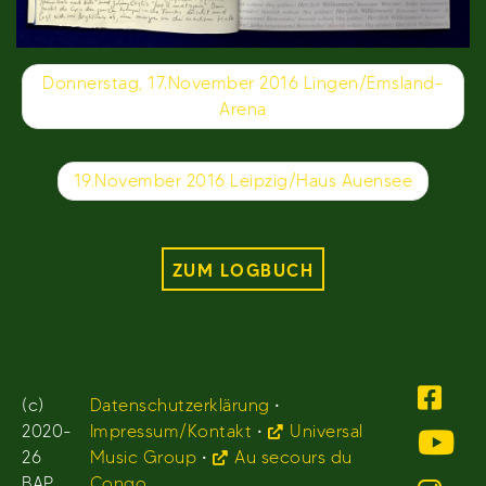
Beitragsnavigation
Donnerstag, 17.November 2016 Lingen/Emsland-
Arena
19.November 2016 Leipzig/Haus Auensee
ZUM LOGBUCH
(c)
Datenschutzerklärung
•
2020-
Impressum/Kontakt
•
Universal
26
Music Group
•
Au secours du
BAP.
Congo