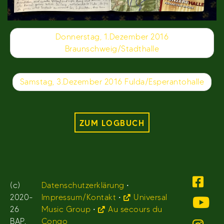
Beitragsnavigation
Donnerstag, 1.Dezember 2016
Braunschweig/Stadthalle
Samstag, 3.Dezember 2016 Fulda/Esperantohalle
ZUM LOGBUCH
(c)
Datenschutzerklärung
•
2020-
Impressum/Kontakt
•
Universal
26
Music Group
•
Au secours du
BAP.
Congo