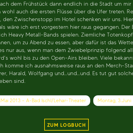
ch dem Frühstück dann endlich in die Stadt um mir 
ohl auch die ersten Flüsse über die Ufer treten. Re
“, den Zwischenstopp im Hotel schenken wir uns. Hier
, als wäre ich erst vorgestern hier raus gegangen. D
lich Heavy Metall-Bands spielen. Ziemliche Totenkopf
nen, um zu Abend zu essen, aber dafür ist das Wetter
s nur aus, wenn man dem Zwiebelprinzip folgend all
 wird’s wohl bis zu den Open-Airs bleiben. Viele bekan
ach komme ich ausnahmsweise raus an den Merch-Sta
er, Harald, Wolfgang und…und…und. Es tut gut solch
ieben sind.
.Mai 2013 – A-Bad Ischl/Lehar-Theater
Montag, 3.Juni 
ZUM LOGBUCH