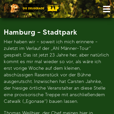
Skip
Nav
to
content
Hamburg – Stadtpark
Hier haben wir – soweit ich mich erinnere –
zuletzt im Verlauf der „Ahl Männer-Tour“
gespielt. Das ist jetzt 23 Jahre her, aber natürlich
kommt es mir mal wieder so vor, als wäre ich
erst vorige Woche auf dem kleinen,
abschüssigen Rasenstück vor der Bühne
ausgerutscht. Inzwischen hat Carsten Jahnke,
der hiesige örtliche Veranstalter an diese Stelle
eine provisorische Treppe mit anschließendem
Catwalk („Egonase“) bauen lassen.
Thomas Weilbier, der Chef meines hier in