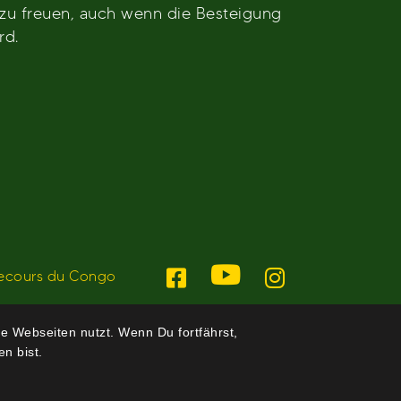
 zu freuen, auch wenn die Besteigung
rd.
ecours du Congo
e Webseiten nutzt. Wenn Du fortfährst,
n bist.