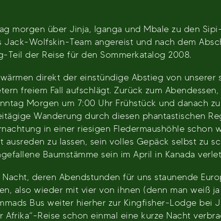
g morgen über Jinja, Iganga und Mbale zu den Sipi-
s Jack-Wolfskin-Team angereist und nach dem Absch
g-Teil der Reise für den Sommerkatalog 2008.
fwärmen direkt der einstündige Abstieg von unserer 
 Metern freiem Fall aufschlägt. Zurück zum Abendess
nntag Morgen um 7:00 Uhr Frühstück und danach zum
reitägige Wanderung durch diesen phantastischen Reg
nachtung in einer riesigen Fledermaushöhle schon wi
ht ausreden zu lassen, sein volles Gepäck selbst zu 
gefallene Baumstämme sein im April in Kanada verle
n Nacht, deren Abendstunden für uns staunende Eur
n, also wieder mit vier von ihnen (denn man weiß ja n
mads Bus weiter hierher zur Kingfisher-Lodge bei Ji
 Afrika“-Reise schon einmal eine kurze Nacht verbra