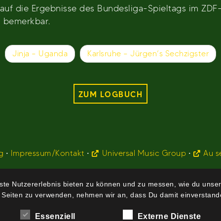
k auf die Ergebnisse des Bundesliga-Spieltags im ZD
g bemerkbar.
Jinja – Uganda
Karlsruhe – Jürgen’s Sechzigster
ZUM LOGBUCH
g
•
Impressum/Kontakt
•
Universal Music Group
•
Au s
te Nutzererlebnis bieten zu können und zu messen, wie du unser
 Seiten zu verwenden, nehmen wir an, dass Du damit einverstande
Essenziell
Externe Dienste