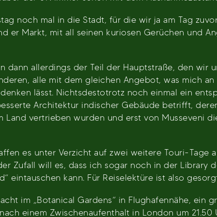
g noch mal in die Stadt, für die wir ja am Tag zuvor
und er Markt, mit all seinen kuriosen Gerüchen und
n dann allerdings der Teil der Hauptstraße, den wir 
deren, alle mit dem gleichen Angebot, was mich an
denken lässt. Nichtsdestotrotz noch einmal ein entsp
sserte Architektur indischer Gebäude betrifft, der
 Land vertrieben wurden und erst von Musseveni di
haffen es unter Verzicht auf zwei weitere Touri-Tage
 Zufall will es, dass ich sogar noch in der Library
 eintauschen kann. Für Reiselektüre ist also gesorgt
Nacht im „Botanical Gardens“ in Flughafennähe, ein 
ir nach einem Zwischenaufenthalt in London um 21.50 