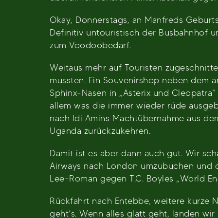
Okay, Donnerstags, an Manfreds Geburtsta
Definitiv untouristisch der Busbahnhof 
zum Voodoobedarf.
Weitaus mehr auf Touristen zugeschnitte
mussten. Ein Souvenirshop neben dem an
Sphinx-Nasen in „Asterix und Cleopatra“ 
allem was die immer wieder rüde ausgebe
nach Idi Amins Machtübernahme aus dem
Uganda zurückzukehren.
Damit ist es aber dann auch gut. Wir sc
Airways nach London umzubuchen und der
Lee-Roman gegen T.C. Boyles „World End“
Rückfahrt nach Entebbe, weitere kurze 
geht’s. Wenn alles glatt geht, landen w