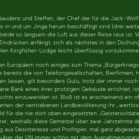
udenz und Steffen, der Chef der für die Jack-Wolf
ings in und um Jinga herum beschäftigt sind (drei we
s beide so langsam die Luft aus dieser Reise raus ist.
indrücken anfängt, sich als nächstes in den Dschunge
blen Kingfisher-Lodge leicht überflüssig vorzukomme
gen Europäern noch einiges zum Thema „Bürgerkrieg
ereits die von Telefongesellschaften, Bierfirmen, Ha
 lassen, gilt besonders Gulu, trotz der immer noch 
ne Bank eines ihrer protzigen Gebäude errichtet, ist
ichts einzuwenden ist. Bloß ist es anscheinend ein o
en der vertriebenen Landbevölkerung ihr „wertlose
old für die nie dort oben eingesetzten „Geistersoldat
rer, weshalb diese Gemetzel über zwei Jahrzehnte d
g aus Desinteresse und Profitgier, mal ganz abgese
enüber der UN immer schön mit dem Ausnahmezustand