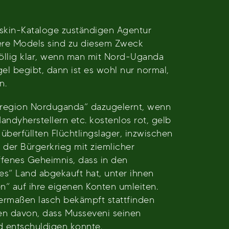
skin-Kataloge zuständigen Agentur
itere Models sind zu diesem Zweck
 Völlig klar, wenn man mit Nord-Uganda
l begibt, dann ist es wohl nur normal,
n.
sregion Norduganda“ dazugelernt, wenn
ndyherstellern etc. kostenlos rot, gelb
überfüllten Flüchtlingslager, inzwischen
 der Bürgerkrieg mit ziemlicher
ffenes Geheimnis, dass in den
s“ Land abgekauft hat, unter ihnen
en“ auf ihre eigenen Konten umleiten.
ermaßen lasch bekämpft stattfinden
hen davon, dass Musseveni seinen
 entschuldigen konnte.