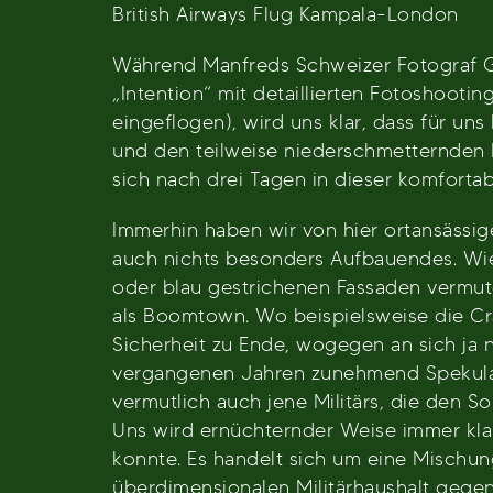
British Airways Flug Kampala-London
Während Manfreds Schweizer Fotograf Ga
„Intention“ mit detaillierten Fotoshoot
eingeflogen), wird uns klar, dass für un
und den teilweise niederschmetternden E
sich nach drei Tagen in dieser komforta
Immerhin haben wir von hier ortansässi
auch nichts besonders Aufbauendes. Wie b
oder blau gestrichenen Fassaden vermuten
als Boomtown. Wo beispielsweise die Cra
Sicherheit zu Ende, wogegen an sich ja n
vergangenen Jahren zunehmend Spekulant
vermutlich auch jene Militärs, die den S
Uns wird ernüchternder Weise immer kla
konnte. Es handelt sich um eine Mischun
überdimensionalen Militärhaushalt geg