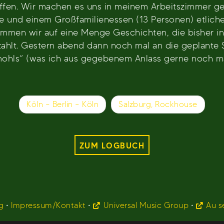
roffen. Wir machen es uns in meinem Arbeitszimmer g
und einem Großfamilienessen (13 Personen) etliche
mmen wir auf eine Menge Geschichten, die bisher in 
lt. Gestern abend dann noch mal an die geplante Setl
ohls“ (was ich aus gegebenem Anlass gerne noch mal
Köln – Berlin – Köln
Salzburg, Rockhouse
ZUM LOGBUCH
g
•
Impressum/Kontakt
•
Universal Music Group
•
Au s