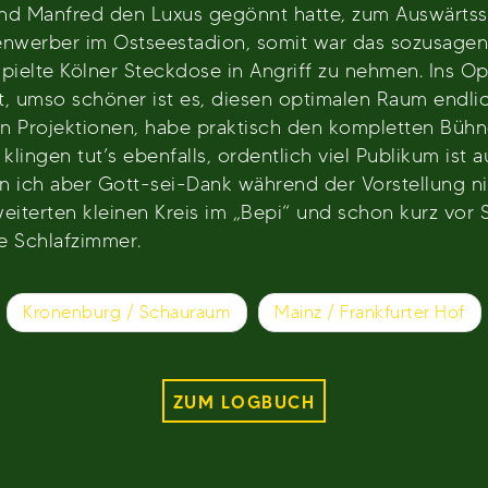
nd Manfred den Luxus gegönnt hatte, zum Auswärtssp
enwerber im Ostseestadion, somit war das sozusagen e
pielte Kölner Steckdose in Angriff zu nehmen. Ins Ope
ft, umso schöner ist es, diesen optimalen Raum endli
en Projektionen, habe praktisch den kompletten Bühn
ingen tut’s ebenfalls, ordentlich viel Publikum ist a
 ich aber Gott-sei-Dank während der Vorstellung ni
eiterten kleinen Kreis im „Bepi“ und schon kurz vo
e Schlafzimmer.
Kronenburg / Schauraum
Mainz / Frankfurter Hof
ZUM LOGBUCH